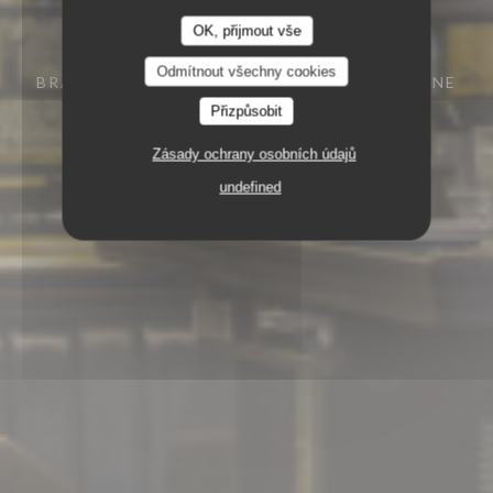
OK, přijmout vše
Odmítnout všechny cookies
BRASSERIE - RESTAURANT
29 RUE VIVIENNE
75002 PARIS
Přizpůsobit
Zásady ochrany osobních údajů
undefined