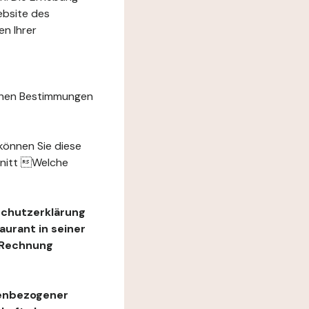
ebsite des
n Ihrer
chen Bestimmungen
können Sie diese
hnitt Welche
schutzerklärung
urant in seiner
e Rechnung
nenbezogener