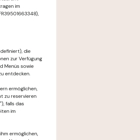
tragen im
. FR39501663348),
efiniert), die
ionen zur Verfügung
und Menüs sowie
zu entdecken.
ern ermöglichen,
t zu reservieren
, falls das
iten im
 ihm ermöglichen,