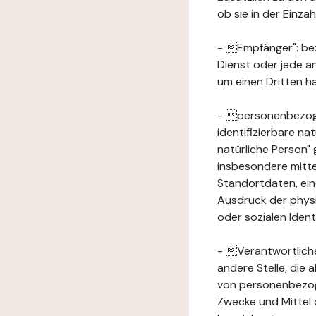
ob sie in der Einz
- Empfänger": beze
Dienst oder jede a
um einen Dritten ha
- personenbezogene
identifizierbare na
natürliche Person" g
insbesondere mitt
Standortdaten, ei
Ausdruck der physis
oder sozialen Ident
- Verantwortlicher
andere Stelle, die
von personenbezog
Zwecke und Mittel 