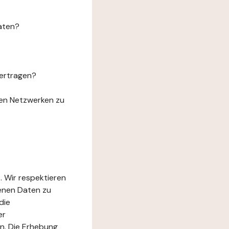
aten?
ertragen?
len Netzwerken zu
. Wir respektieren
genen Daten zu
die
er
n. Die Erhebung