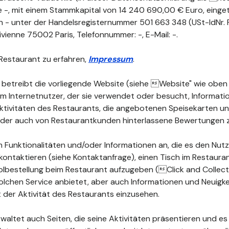
ne -, mit einem Stammkapital von 14 240 690,00 € Euro, einge
n - unter der Handelsregisternummer 501 663 348 (USt-IdNr
Vivienne 75002 Paris, Telefonnummer: -, E-Mail: -.
Restaurant zu erfahren,
Impressum
.
 betreibt die vorliegende Website (siehe Website" wie oben d
dem Internetnutzer, der sie verwendet oder besucht, Informat
 Aktivitäten des Restaurants, die angebotenen Speisekarten 
 oder auch von Restaurantkunden hinterlassene Bewertungen 
 Funktionalitäten und/oder Informationen an, die es den Nutz
kontaktieren (siehe Kontaktanfrage), einen Tisch im Restauran
lbestellung beim Restaurant aufzugeben (Click and Collect")
olchen Service anbietet, aber auch Informationen und Neuigke
der Aktivität des Restaurants einzusehen.
waltet auch Seiten, die seine Aktivitäten präsentieren und es