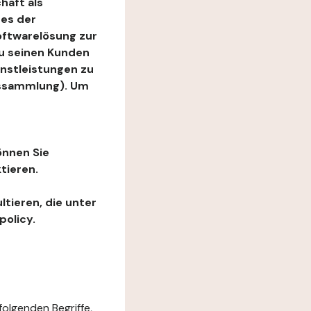
haft als
es der
Softwarelösung zur
zu seinen Kunden
enstleistungen zu
ngssammlung). Um
önnen Sie
tieren.
ltieren, die unter
policy.
folgenden Begriffe,