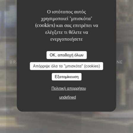
Ο ιστότοπος αυτός
χρησιμοποιεί "μπισκότα"
(cookies) και σας επιτρέπει να
ελέγξετε τι θέλετε να
ενεργοποιήσετε
OK, αποδοχή όλων
BRASSERIE - RESTAURANT
29 RUE VIVIENNE
Απόρριψε όλα τα "μπισκότα" (cookies)
75002 PARIS
Εξατομίκευση
Πολιτική απορρήτου
undefined