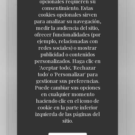
opcionales requieren su
consentimiento. Estas
cookies opcionales sirven
para analizar su navegación,
medir la audiencia del sitio,
ofrecer funcionalidades (por
ejemplo, relacionadas con
redes sociales) o mostrar
publicidad o contenidos
personalizados. Haga clic en
'Aceptar todo', 'Rechazar
todo' o 'Personalizar' para
gestionar sus preferencias.
Puede cambiar sus opciones
EN 23/06/2022 DE LAS 19H00 HASTA LAS 23H30
en cualquier momento
DÎNER-SPECTACLE LE 23 JUIN PAR LA
haciendo clic en el icono de
TROUPE MIXITY
cookie en la parte inferior
izquierda de las páginas del
sitio.