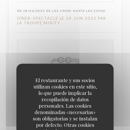
EN 28/06/2023 DE LAS 19H00 HASTA LAS 23H30
DÎNER-SPECTACLE LE 28 JUIN 2023 PAR
LA TROUPE MIXITY
El restaurante y sus socios
utilizan cookies en este sitio,
lo que puede implicar la
recopilación de datos
personales. Las cookies
denominadas «necesarias»
EN 29/09/2022 DE LAS 19H00 HASTA LAS 23H00
son obligatorias y se instalan
DÎNER-SPECTACLE LE 29 SEPTEMBRE 2022
por defecto. Otras cookies
PAR LA TROUPE MIXITY