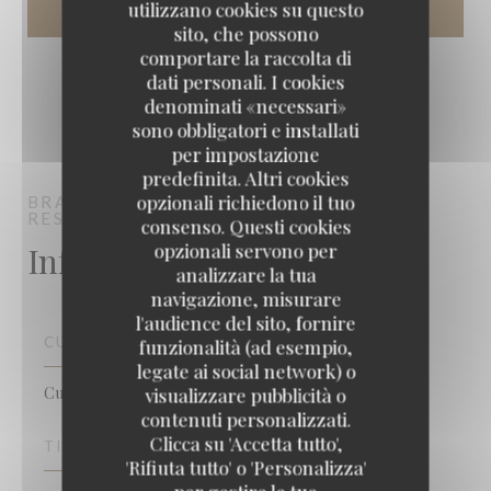
utilizzano cookies su questo
sito, che possono
comportare la raccolta di
dati personali. I cookies
denominati «necessari»
sono obbligatori e installati
per impostazione
predefinita. Altri cookies
opzionali richiedono il tuo
BRASSERIE VAUDEVILLE
BRASSERIE -
RESTAURANT
PARIS
consenso. Questi cookies
Informazioni pratiche
opzionali servono per
analizzare la tua
navigazione, misurare
l'audience del sito, fornire
CUCINA
funzionalità (ad esempio,
legate ai social network) o
Cucina tradizionale, Francese, Di Pesce
visualizzare pubblicità o
contenuti personalizzati.
Clicca su 'Accetta tutto',
TIPOLOGIA
'Rifiuta tutto' o 'Personalizza'