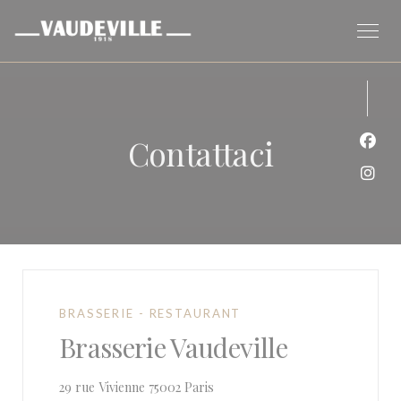
Personalizzazione delle tue scelte sui cookie
Contattaci
Face
Inst
BRASSERIE - RESTAURANT
Brasserie Vaudeville
((apre una nuova finestra))
29 rue Vivienne 75002 Paris