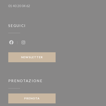
01 40 20 04 62
SEGUICI
Facebook ((apre una nuova finestra))
Instagram ((apre una nuova finestra))
NEWSLETTER
PRENOTAZIONE
PRENOTA