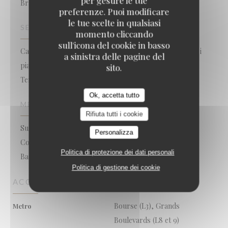
per gestire le tue
Brasserie - Restaurant
preferenze. Puoi modificare
le tue scelte in qualsiasi
SERVIZI
momento cliccando
sull'icona del cookie in basso
Camera con aria condizionata, Il wifi gratuito, Togliere i
a sinistra delle pagine del
piatti di pesce, Chiusura tardiva, Apri la domenica,
sito.
Terrazzo
Ok, accetta tutto
METODO DI PAGAMENTO
Rifiuta tutti i cookie
Sunday, Apple Pay, Pagamento mobile, Buoni pasto,
Personalizza
Contactless Payment, Titoli Restaurant, Contanti, Visa,
Politica di protezione dei dati personali
Bancomat
Politica di gestione dei cookie
ACCESSO
Bourse (L3), Grands
Metro
Boulevards (L8 et 9)