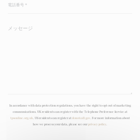
In accordance with data protection regulations, you have the right to opt out of marketing
communications. UK residents can register with the Telephone Preference Service at
tpsonline.org.uk
. US residents can register at
donotcall.gov
. For more information about
how we process your data, please see our
privacy policy
.