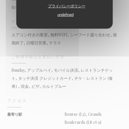
プライバシーポリシー
Brasserie - Restaurant
undefined
サービス
エアコン付きの客室, 無料WIFI, シーフード盛り合わせ, 後
期終了, 日曜日営業, テラス
ご利用可能なお支払い方法
Sunday, アップルペイ, モバイル決済, レストランチケッ
ト, タッチ決済 クレジットカード, チケ・レストラン (食
券) , 現金, ビザ, カルトブルー
アクセス
Bourse (L3), Grands
最寄り駅
Boulevards (L8 et 9)