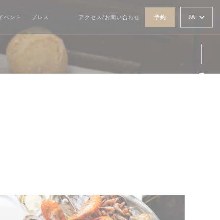
JA
イベント
プレス
アクセス/お問い合わせ
予約
((新しいウィンドウで開きます))
((新しいウィンドウで開きます))
Fa
Ins