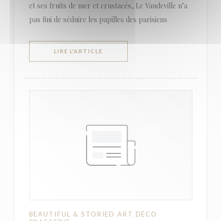
et ses fruits de mer et crustacés, Le Vaudeville n’a
pas fini de séduire les papilles des parisiens
((OUVRE UNE NOUVELLE FENÊTRE))
LIRE L'ARTICLE
BEAUTIFUL & STORIED ART DÉCO