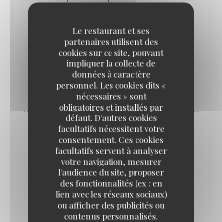
d’un bel exercice de style au guéridon, et les
profiteroles au chocolat qui donnent le sentiment
Le restaurant et ses
que c’est tous les jours dimanche au Vaudeville,
partenaires utilisent des
cookies sur ce site, pouvant
place de la Bourse.
impliquer la collecte de
données à caractère
personnel. Les cookies dits «
((OUVRE UNE NOUVELLE FENÊTRE))
LIRE L'ARTICLE
nécessaires » sont
obligatoires et installés par
défaut. D'autres cookies
facultatifs nécessitent votre
consentement. Ces cookies
facultatifs servent à analyser
votre navigation, mesurer
l'audience du site, proposer
des fonctionnalités (ex : en
lien avec les réseaux sociaux)
ou afficher des publicités ou
contenus personnalisés.