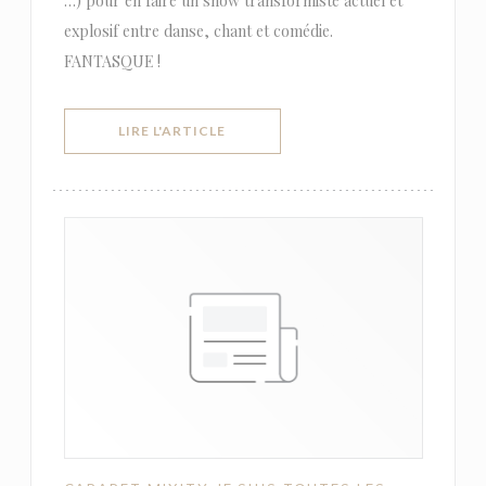
…) pour en faire un show transformiste actuel et
explosif entre danse, chant et comédie.
FANTASQUE !
((OUVRE UNE NOUVELLE FENÊTRE))
LIRE L'ARTICLE