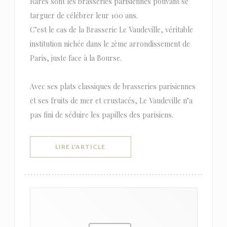
Rares sont les brasseries parisiennes pouvant se
targuer de célébrer leur 100 ans.
C’est le cas de la Brasserie Le Vaudeville, véritable
institution nichée dans le 2ème arrondissement de
Paris, juste face à la Bourse.
Avec ses plats classiques de brasseries parisiennes
et ses fruits de mer et crustacés, Le Vaudeville n’a
pas fini de séduire les papilles des parisiens.
((OUVRE UNE NOUVELLE FENÊTRE))
LIRE L'ARTICLE