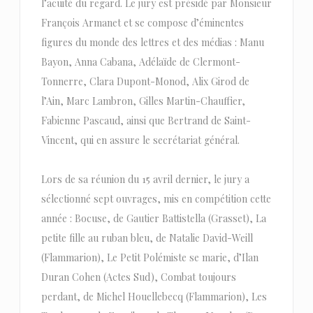
l’acuité du regard. Le jury est présidé par Monsieur
François Armanet et se compose d’éminentes
figures du monde des lettres et des médias : Manu
Bayon, Anna Cabana, Adélaïde de Clermont-
Tonnerre, Clara Dupont-Monod, Alix Girod de
l’Ain, Marc Lambron, Gilles Martin-Chauffier,
Fabienne Pascaud, ainsi que Bertrand de Saint-
Vincent, qui en assure le secrétariat général.
Lors de sa réunion du 15 avril dernier, le jury a
sélectionné sept ouvrages, mis en compétition cette
année : Bocuse, de Gautier Battistella (Grasset), La
petite fille au ruban bleu, de Natalie David-Weill
(Flammarion), Le Petit Polémiste se marie, d’Ilan
Duran Cohen (Actes Sud), Combat toujours
perdant, de Michel Houellebecq (Flammarion), Les