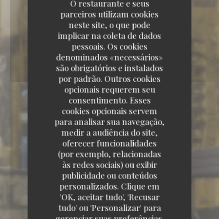
O restaurante e seus
parceiros utilizam cookies
neste site, o que pode
implicar na coleta de dados
pessoais. Os cookies
denominados «necessários»
são obrigatórios e instalados
por padrão. Outros cookies
opcionais requerem seu
consentimento. Esses
cookies opcionais servem
para analisar sua navegação,
medir a audiência do site,
oferecer funcionalidades
(por exemplo, relacionadas
às redes sociais) ou exibir
publicidade ou conteúdos
personalizados. Clique em
'OK, aceitar tudo', 'Recusar
tudo' ou 'Personalizar' para
29 RUE VIVIENNE 75002 PARIS
gerenciar suas preferências.