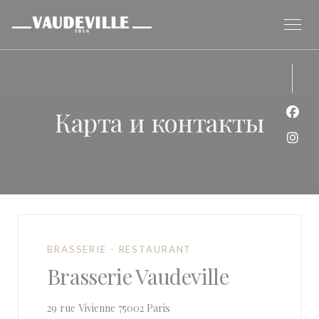
Панель управления cookies
Карта и контакты
Face
Inst
BRASSERIE - RESTAURANT
Brasserie Vaudeville
((открывается в новом окне))
29 rue Vivienne 75002 Paris