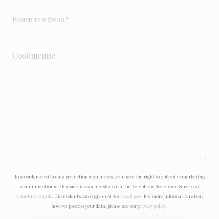
In accordance with data protection regulations, you have the right to opt out of marketing
communications. UK residents can register with the Telephone Preference Service at
tpsonline.org.uk
. US residents can register at
donotcall.gov
. For more information about
how we process your data, please see our
privacy policy
.