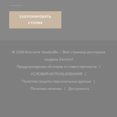
ЗАБРОНИРОВАТЬ
СТОЛИК
© 2026 Brasserie Vaudeville — Веб-страница ресторана
((открывается в новом окн
создана
Zenchef
Предупреждение об отказе от ответственности
((открывается в новом окне))
УСЛОВИЯ ИСПОЛЬЗОВАНИЯ
((открывается в новом окне))
Политика защиты персональных данных
((открывается в новом окне))
Политика печенье
Доступность
((открывается в новом окне))
((открывается в новом 