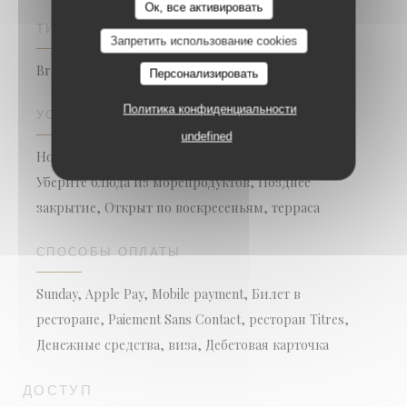
Ок, все активировать
ТИП ЗАВЕДЕНИЯ
Запретить использование cookies
Brasserie - Restaurant
Персонализировать
Политика конфиденциальности
УСЛУГИ
undefined
Номер с кондиционером, Бесплатный вай-фай,
Уберите блюда из морепродуктов, Позднее
закрытие, Открыт по воскресеньям, терраса
СПОСОБЫ ОПЛАТЫ
Sunday, Apple Pay, Mobile payment, Билет в
ресторане, Paiement Sans Contact, ресторан Titres,
Денежные средства, виза, Дебетовая карточка
ДОСТУП