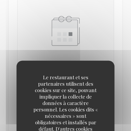
LE 29/09/2022 DE 19H00 À 23H00
Le restaurant et ses
DÎNER-SPECTACLE LE 29 SEPTEMBRE 2022
partenaires utilisent des
PAR LA TROUPE MIXITY
cookies sur ce site, pouvant
impliquer la collecte de
données à caractère
Les artistes de la troupe de Mixity sont de retour le
personnel. Les cookies dits «
29 septembre pour vous faire vivre un dîner-
nécessaires » sont
spectacle, à partir de 19h.
obligatoires et installés par
défaut. D'autres cookies