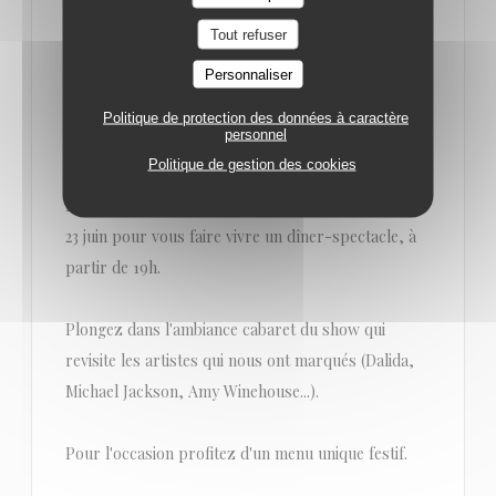
Tout refuser
Personnaliser
LE 23/06/2022 DE 19H00 À 23H30
Politique de protection des données à caractère
DÎNER-SPECTACLE LE 23 JUIN PAR LA
personnel
TROUPE MIXITY
Politique de gestion des cookies
Les artistes de la troupe de Mixity sont de retour le
23 juin pour vous faire vivre un dîner-spectacle, à
partir de 19h.
Plongez dans l'ambiance cabaret du show qui
revisite les artistes qui nous ont marqués (Dalida,
Michael Jackson, Amy Winehouse...).
Pour l'occasion profitez d'un menu unique festif.