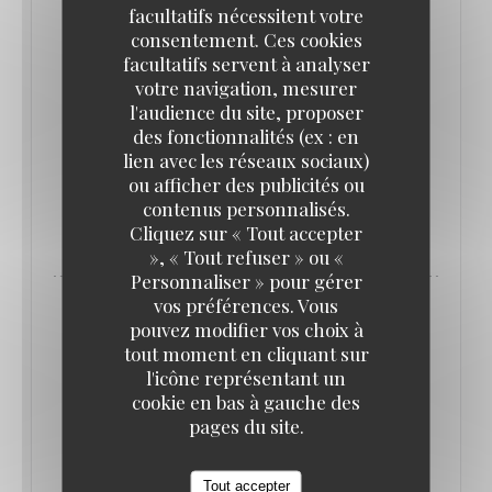
facultatifs nécessitent votre
Plongez dans l'ambiance cabaret du show qui
consentement. Ces cookies
revisite les artistes qui nous ont marqués (Dalida,
facultatifs servent à analyser
Michael Jackson, Amy Winehouse...).
votre navigation, mesurer
l'audience du site, proposer
des fonctionnalités (ex : en
Pour l'occasion profitez d'un menu unique festif
lien avec les réseaux sociaux)
(détail sur notre site internet)
ou afficher des publicités ou
contenus personnalisés.
Cliquez sur « Tout accepter
Réservations au 01 40 20 04 62 uniquement.
», « Tout refuser » ou «
Personnaliser » pour gérer
vos préférences. Vous
pouvez modifier vos choix à
tout moment en cliquant sur
l'icône représentant un
cookie en bas à gauche des
pages du site.
Tout accepter