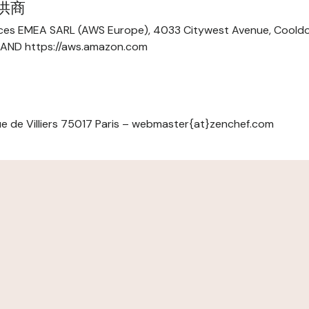
提供商
ces EMEA SARL (AWS Europe), 4033 Citywest Avenue, Cool
ELAND https://aws.amazon.com
e de Villiers 75017 Paris – webmaster{at}zenchef.com