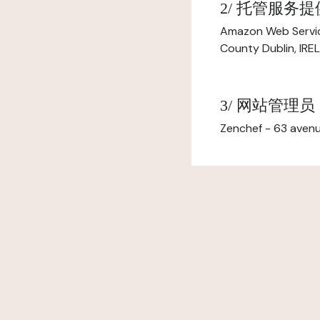
2/ 托管服务
Amazon Web Servi
County Dublin, IR
3/ 网站管理员
Zenchef - 63 avenu