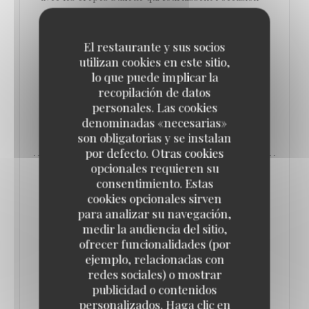
d’un bel exercice de style au guéridon, et les
profiteroles au chocolat qui donnent le sentiment
El restaurante y sus socios
que c’est tous les jours dimanche au Vaudeville,
utilizan cookies en este sitio,
place de la Bourse.
lo que puede implicar la
recopilación de datos
personales. Las cookies
((ABRE EN UNA NUEVA VENTANA))
LEA EL ARTICULO
denominadas «necesarias»
son obligatorias y se instalan
por defecto. Otras cookies
opcionales requieren su
consentimiento. Estas
cookies opcionales sirven
para analizar su navegación,
medir la audiencia del sitio,
ofrecer funcionalidades (por
ejemplo, relacionadas con
redes sociales) o mostrar
publicidad o contenidos
personalizados. Haga clic en