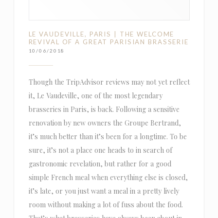
LE VAUDEVILLE, PARIS | THE WELCOME
REVIVAL OF A GREAT PARISIAN BRASSERIE
10/06/2018
Though the TripAdvisor reviews may not yet reflect
it, Le Vaudeville, one of the most legendary
brasseries in Paris, is back. Following a sensitive
renovation by new owners the Groupe Bertrand,
it’s much better than it’s been for a longtime. To be
sure, it’s not a place one heads to in search of
gastronomic revelation, but rather for a good
simple French meal when everything else is closed,
it’s late, or you just want a meal in a pretty lively
room without making a lot of fuss about the food.