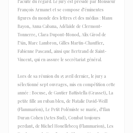
l’acuité du regard. Le jury est présidé par Monsieur
François Armanet et se compose d’éminentes
figures du monde des lettres et des médias : Manu
Bayon, Anna Cabana, Adélaïde de Clermont-
Tonnerre, Clara Dupont-Monod, Alix Girod de
l’Ain, Marc Lambron, Gilles Martin-Chauffier,
Fabienne Pascaud, ainsi que Bertrand de Saint-
Vincent, qui en assure le secrétariat général.
Lors de sa réunion du 15 avril dernier, le jury a
sélectionné sept ouvrages, mis en compétition cette
année : Bocuse, de Gautier Battistella (Grasset), La
petite fille au ruban bleu, de Natalie David-Weill
(Flammarion), Le Petit Polémiste se marie, d’Ilan
Duran Cohen (Actes Sud), Combat toujours
perdant, de Michel Houellebecq (Flammarion), Les