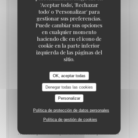
'Aceptar todo', 'Rechazar
todo' o 'Personalizar' para
OÙ MANGER UNE BONNE CHOUCROUTE À
gestionar sus preferencias.
PARIS ? NOS BONNES ADRESSES
Puede cambiar sus opciones
02/01/2023
en cualquier momento
haciendo clic en el icono de
cookie en la parte inferior
Le Vaudeville : cuisine traditionnelle et fruits de mer
izquierda de las páginas del
pour la brasserie parisienne centenaire
sitio.
Rares sont les brasseries parisiennes pouvant se
OK, aceptar todas
targuer de célébrer leur 100 ans.
Denegar todas las cookies
C’est le cas de la Brasserie Le Vaudeville, véritable
Personalizar
institution nichée dans le 2ème arrondissement de
Política de protección de datos personales
Paris, juste face à la Bourse.
Política de gestión de cookies
Avec ses plats classiques de brasseries parisiennes