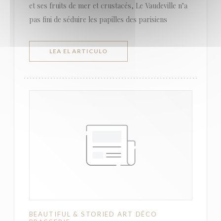
et ses fruits de mer et crustacés, Le Vaudeville n’a
pas fini de séduire les papilles des parisiens
((ABRE EN UNA NUEVA VENTANA))
LEA EL ARTICULO
BEAUTIFUL & STORIED ART DÉCO