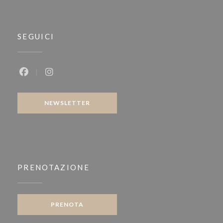
SEGUICI
Facebook ((apre una nuova finestra))
Instagram ((apre una nuova finestra))
NEWSLETTER
PRENOTAZIONE
PRENOTA