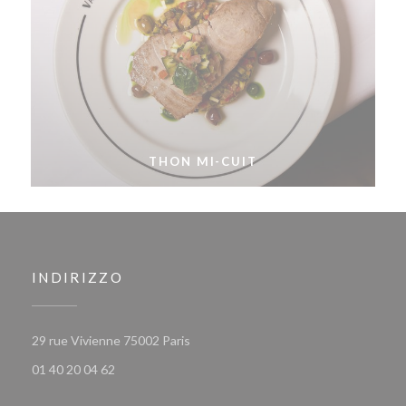
THON MI-CUIT
INDIRIZZO
((apre una nuova finestra))
29 rue Vivienne 75002 Paris
01 40 20 04 62