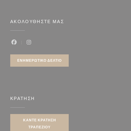
ΑΚΟΛΟΥΘΉΣΤΕ ΜΑΣ
Facebook ((ανοίγει σε νέο παράθυρο))
Instagram ((ανοίγει σε νέο παράθυρο))
ΕΝΗΜΕΡΩΤΙΚΌ ΔΕΛΤΊΟ
ΚΡΆΤΗΣΗ
ΚΆΝΤΕ ΚΡΆΤΗΣΗ
ΤΡΑΠΕΖΙΟΎ