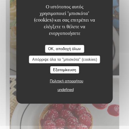
Ο ιστότοπος αυτός
χρησιμοποιεί "μπισκότα"
(cookies) και σας επιτρέπει να
ελέγξετε τι θέλετε να
ενεργοποιήσετε
OK, αποδοχή όλων
Απόρριψε όλα τα "μπισκότα" (cookies)
ŒUFS MAYONNAISE
Εξατομίκευση
Πολιτική απορρήτου
undefined