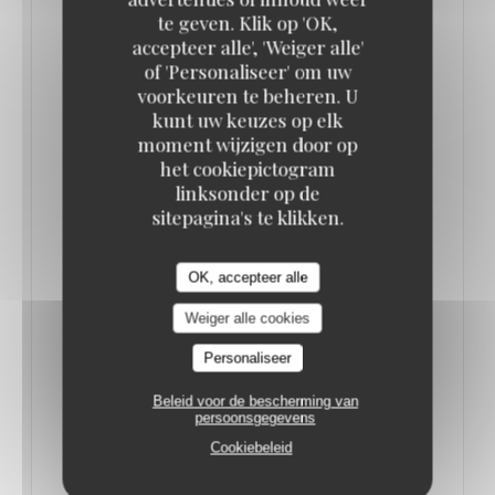
te geven. Klik op 'OK,
accepteer alle', 'Weiger alle'
OÙ MANGER UNE BONNE CHOUCROUTE À
of 'Personaliseer' om uw
PARIS ? NOS BONNES ADRESSES
voorkeuren te beheren. U
02/01/2023
kunt uw keuzes op elk
moment wijzigen door op
het cookiepictogram
Le Vaudeville : cuisine traditionnelle et fruits de mer
linksonder op de
pour la brasserie parisienne centenaire
sitepagina's te klikken.
Rares sont les brasseries parisiennes pouvant se
OK, accepteer alle
targuer de célébrer leur 100 ans.
Weiger alle cookies
C’est le cas de la Brasserie Le Vaudeville, véritable
Personaliseer
institution nichée dans le 2ème arrondissement de
Beleid voor de bescherming van
Paris, juste face à la Bourse.
persoonsgegevens
Cookiebeleid
Avec ses plats classiques de brasseries parisiennes