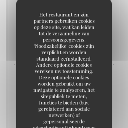
d’un bel exercice de style au guéridon, et les
Het restaurant en zijn
profiteroles au chocolat qui donnent le sentiment
partners gebruiken cookies
que c’est tous les jours dimanche au Vaudeville,
op deze site, wat kan leiden
place de la Bourse.
tot de verzameling van
persoonsgegevens.
'Noodzakelijke' cookies zijn
((OPENT IN EEN NIEUW VENSTER)
LEES HET ARTIKEL
verplicht en worden
standaard geïnstalleerd.
Andere optionele cookies
vereisen uw toestemming.
Deze optionele cookies
worden gebruikt om uw
navigatie te analyseren, het
sitepubliek te meten,
functies te bieden (bijv.
gerelateerd aan sociale
netwerken) of
gepersonaliseerde
advertenties of inhoud weer