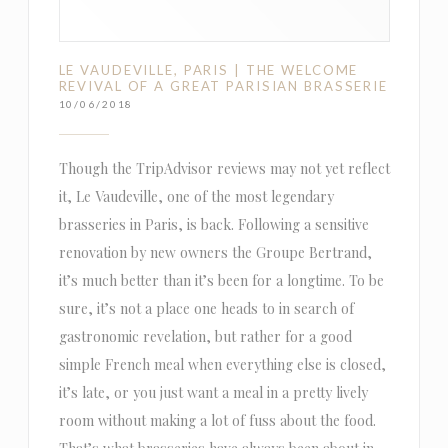
LE VAUDEVILLE, PARIS | THE WELCOME
REVIVAL OF A GREAT PARISIAN BRASSERIE
10/06/2018
Though the TripAdvisor reviews may not yet reflect
it, Le Vaudeville, one of the most legendary
brasseries in Paris, is back. Following a sensitive
renovation by new owners the Groupe Bertrand,
it’s much better than it’s been for a longtime. To be
sure, it’s not a place one heads to in search of
gastronomic revelation, but rather for a good
simple French meal when everything else is closed,
it’s late, or you just want a meal in a pretty lively
room without making a lot of fuss about the food.