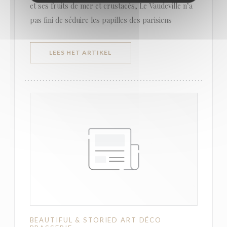
et ses fruits de mer et crustacés, Le Vaudeville n’a
pas fini de séduire les papilles des parisiens
((OPENT IN EEN NIEUW VENSTER)
LEES HET ARTIKEL
BEAUTIFUL & STORIED ART DÉCO