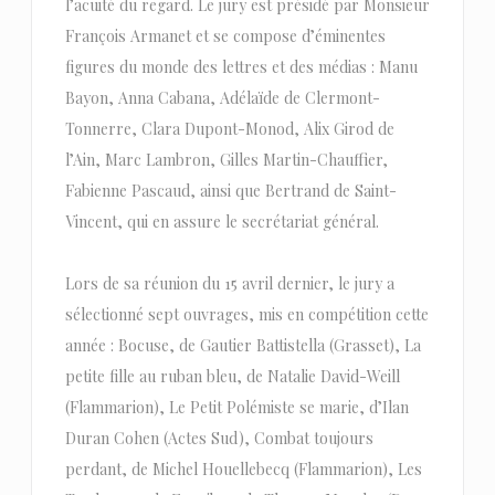
l’acuité du regard. Le jury est présidé par Monsieur
François Armanet et se compose d’éminentes
figures du monde des lettres et des médias : Manu
Bayon, Anna Cabana, Adélaïde de Clermont-
Tonnerre, Clara Dupont-Monod, Alix Girod de
l’Ain, Marc Lambron, Gilles Martin-Chauffier,
Fabienne Pascaud, ainsi que Bertrand de Saint-
Vincent, qui en assure le secrétariat général.
Lors de sa réunion du 15 avril dernier, le jury a
sélectionné sept ouvrages, mis en compétition cette
année : Bocuse, de Gautier Battistella (Grasset), La
petite fille au ruban bleu, de Natalie David-Weill
(Flammarion), Le Petit Polémiste se marie, d’Ilan
Duran Cohen (Actes Sud), Combat toujours
perdant, de Michel Houellebecq (Flammarion), Les