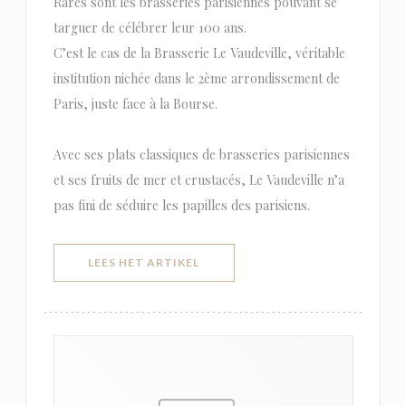
Rares sont les brasseries parisiennes pouvant se
targuer de célébrer leur 100 ans.
C’est le cas de la Brasserie Le Vaudeville, véritable
institution nichée dans le 2ème arrondissement de
Paris, juste face à la Bourse.
Avec ses plats classiques de brasseries parisiennes
et ses fruits de mer et crustacés, Le Vaudeville n’a
pas fini de séduire les papilles des parisiens.
((OPENT IN EEN NIEUW VENSTER)
LEES HET ARTIKEL