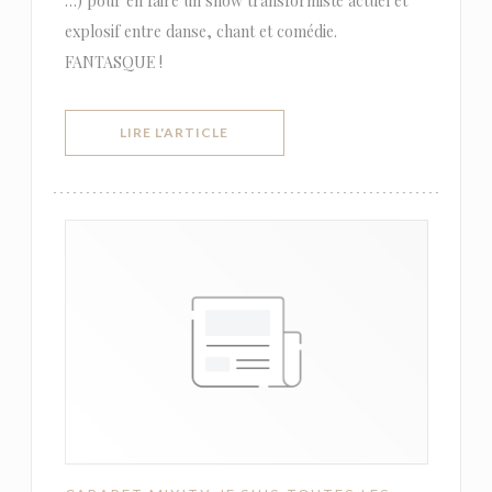
…) pour en faire un show transformiste actuel et
explosif entre danse, chant et comédie.
FANTASQUE !
((OUVRE UNE NOUVELLE FENÊTRE))
LIRE L'ARTICLE