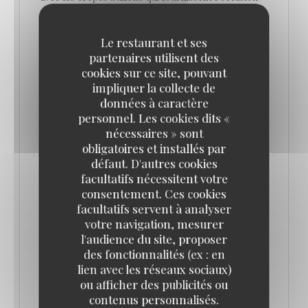
d’un bel exercice de style au guéridon, et les
profiteroles au chocolat qui donnent le sentiment
Le restaurant et ses
que c’est tous les jours dimanche au Vaudeville,
partenaires utilisent des
cookies sur ce site, pouvant
place de la Bourse.
impliquer la collecte de
données à caractère
personnel. Les cookies dits «
((OUVRE UNE NOUVELLE FENÊTRE))
LIRE L'ARTICLE
nécessaires » sont
obligatoires et installés par
défaut. D'autres cookies
facultatifs nécessitent votre
consentement. Ces cookies
facultatifs servent à analyser
votre navigation, mesurer
l'audience du site, proposer
des fonctionnalités (ex : en
lien avec les réseaux sociaux)
ou afficher des publicités ou
contenus personnalisés.