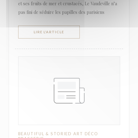
et ses fruits de mer et crustacés, Le Vaudeville n’a
pas fini de séduire les papilles des parisiens
((OUVRE UNE NOUVELLE FENÊTRE))
LIRE L'ARTICLE
BEAUTIFUL & STORIED ART DÉCO