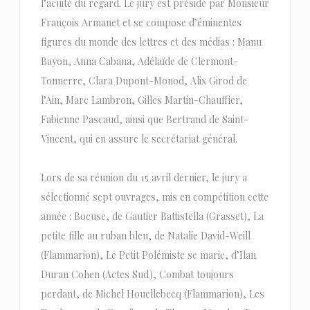
l’acuité du regard. Le jury est présidé par Monsieur
François Armanet et se compose d’éminentes
figures du monde des lettres et des médias : Manu
Bayon, Anna Cabana, Adélaïde de Clermont-
Tonnerre, Clara Dupont-Monod, Alix Girod de
l’Ain, Marc Lambron, Gilles Martin-Chauffier,
Fabienne Pascaud, ainsi que Bertrand de Saint-
Vincent, qui en assure le secrétariat général.
Lors de sa réunion du 15 avril dernier, le jury a
sélectionné sept ouvrages, mis en compétition cette
année : Bocuse, de Gautier Battistella (Grasset), La
petite fille au ruban bleu, de Natalie David-Weill
(Flammarion), Le Petit Polémiste se marie, d’Ilan
Duran Cohen (Actes Sud), Combat toujours
perdant, de Michel Houellebecq (Flammarion), Les