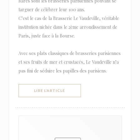
Rares sont les brasseries parisiennes pouvant se
targuer de célébrer leur 100 ans.
C’est le cas de la Brasserie Le Vaudeville, véritable
institution nichée dans le 2ème arrondissement de
Paris, juste face à la Bourse.
Avec ses plats classiques de brasseries parisiennes
et ses fruits de mer et crustacés, Le Vaudeville n’a
pas fini de séduire les papilles des parisiens.
((OUVRE UNE NOUVELLE FENÊTRE))
LIRE L'ARTICLE