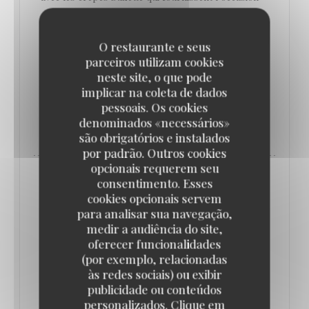
d’un bel exercice de style au guéridon, et les
profiteroles au chocolat qui donnent le sentiment
O restaurante e seus
que c’est tous les jours dimanche au Vaudeville,
parceiros utilizam cookies
place de la Bourse.
neste site, o que pode
implicar na coleta de dados
pessoais. Os cookies
((ABRE NUMA NOVA JANELA))
LER O ARTIGO
denominados «necessários»
são obrigatórios e instalados
por padrão. Outros cookies
opcionais requerem seu
consentimento. Esses
cookies opcionais servem
para analisar sua navegação,
medir a audiência do site,
oferecer funcionalidades
(por exemplo, relacionadas
às redes sociais) ou exibir
publicidade ou conteúdos
personalizados. Clique em