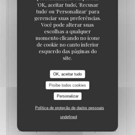
'OK, aceitar tudo', 'Recusar
tudo' ou 'Personalizar' para
OÙ MANGER UNE BONNE CHOUCROUTE À
gerenciar suas preferências.
PARIS ? NOS BONNES ADRESSES
Você pode alterar suas
02/01/2023
escolhas a qualquer
momento clicando no ícone
de cookie no canto inferior
Le Vaudeville : cuisine traditionnelle et fruits de mer
esquerdo das páginas do
pour la brasserie parisienne centenaire
site.
Rares sont les brasseries parisiennes pouvant se
OK, aceitar tudo
targuer de célébrer leur 100 ans.
Proíbe todos cookies
C’est le cas de la Brasserie Le Vaudeville, véritable
Personalizar
institution nichée dans le 2ème arrondissement de
Política de proteção de dados pessoais
Paris, juste face à la Bourse.
undefined
Avec ses plats classiques de brasseries parisiennes