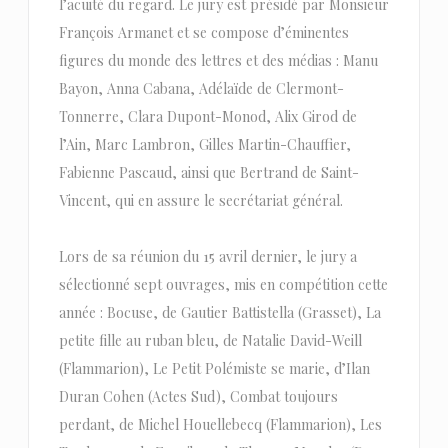
l’acuité du regard. Le jury est présidé par Monsieur
François Armanet et se compose d’éminentes
figures du monde des lettres et des médias : Manu
Bayon, Anna Cabana, Adélaïde de Clermont-
Tonnerre, Clara Dupont-Monod, Alix Girod de
l’Ain, Marc Lambron, Gilles Martin-Chauffier,
Fabienne Pascaud, ainsi que Bertrand de Saint-
Vincent, qui en assure le secrétariat général.
Lors de sa réunion du 15 avril dernier, le jury a
sélectionné sept ouvrages, mis en compétition cette
année : Bocuse, de Gautier Battistella (Grasset), La
petite fille au ruban bleu, de Natalie David-Weill
(Flammarion), Le Petit Polémiste se marie, d’Ilan
Duran Cohen (Actes Sud), Combat toujours
perdant, de Michel Houellebecq (Flammarion), Les