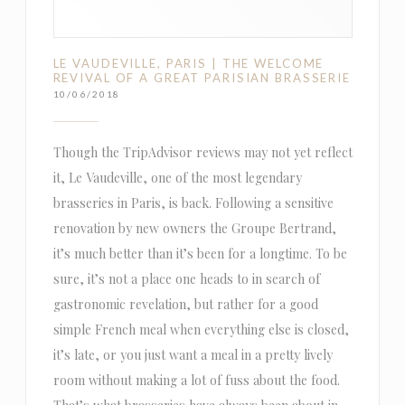
LE VAUDEVILLE, PARIS | THE WELCOME
REVIVAL OF A GREAT PARISIAN BRASSERIE
10/06/2018
Though the TripAdvisor reviews may not yet reflect
it, Le Vaudeville, one of the most legendary
brasseries in Paris, is back. Following a sensitive
renovation by new owners the Groupe Bertrand,
it’s much better than it’s been for a longtime. To be
sure, it’s not a place one heads to in search of
gastronomic revelation, but rather for a good
simple French meal when everything else is closed,
it’s late, or you just want a meal in a pretty lively
room without making a lot of fuss about the food.