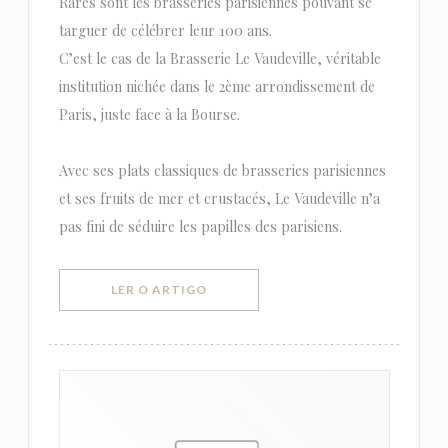
Rares sont les brasseries parisiennes pouvant se
targuer de célébrer leur 100 ans.
C’est le cas de la Brasserie Le Vaudeville, véritable
institution nichée dans le 2ème arrondissement de
Paris, juste face à la Bourse.
Avec ses plats classiques de brasseries parisiennes
et ses fruits de mer et crustacés, Le Vaudeville n’a
pas fini de séduire les papilles des parisiens.
((ABRE NUMA NOVA JANELA))
LER O ARTIGO