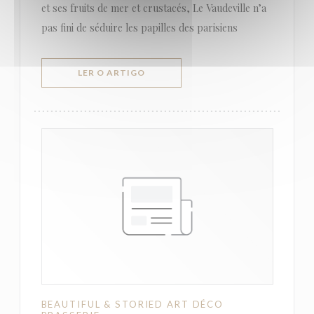
et ses fruits de mer et crustacés, Le Vaudeville n’a
pas fini de séduire les papilles des parisiens
((ABRE NUMA NOVA JANELA))
LER O ARTIGO
BEAUTIFUL & STORIED ART DÉCO