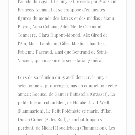
l’acuité du regard. Le jury est présidé par Monsieur
François Armanet et se compose d’éminentes
figures du monde des lettres et des médias : Manu
Bayon, Anna Cabana, Adélaïde de Clermont-
Tonnerre, Clara Dupont-Monod, Alix Girod de
l’Ain, Marc Lambron, Gilles Martin-Chauffier,
Fabienne Pascaud, ainsi que Bertrand de Saint-
Vincent, qui en assure le secrétariat général.
Lors de sa réunion du 15 avril dernier, le jury a
sélectionné sept ouvrages, mis en compétition cette
année : Bocuse, de Gautier Battistella (Grasset), La
petite fille au ruban bleu, de Natalie David-Weill
(Flammarion), Le Petit Polémiste se marie, d’Ilan
Duran Cohen (Actes Sud), Combat toujours
perdant, de Michel Houellebecq (Flammarion), Les