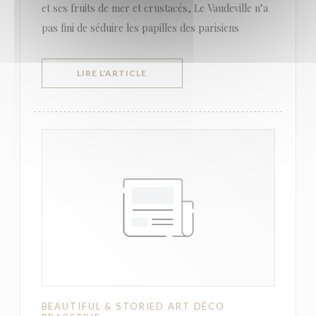
et ses fruits de mer et crustacés, Le Vaudeville n’a
pas fini de séduire les papilles des parisiens
((OUVRE UNE NOUVELLE FENÊTRE))
LIRE L'ARTICLE
BEAUTIFUL & STORIED ART DÉCO