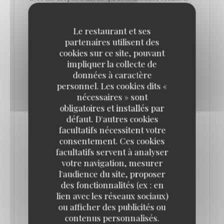
d’un bel exercice de style au guéridon, et les
profiteroles au chocolat qui donnent le sentiment
Le restaurant et ses
que c’est tous les jours dimanche au Vaudeville,
partenaires utilisent des
cookies sur ce site, pouvant
place de la Bourse.
impliquer la collecte de
données à caractère
personnel. Les cookies dits «
((OUVRE UNE NOUVELLE FENÊTRE))
LIRE L'ARTICLE
nécessaires » sont
obligatoires et installés par
défaut. D'autres cookies
facultatifs nécessitent votre
consentement. Ces cookies
facultatifs servent à analyser
votre navigation, mesurer
l'audience du site, proposer
des fonctionnalités (ex : en
lien avec les réseaux sociaux)
ou afficher des publicités ou
contenus personnalisés.