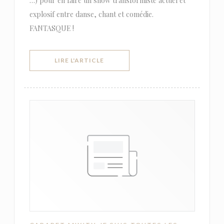
…) pour en faire un show transformiste actuel et
explosif entre danse, chant et comédie.
FANTASQUE !
((OUVRE UNE NOUVELLE FENÊTRE))
LIRE L'ARTICLE