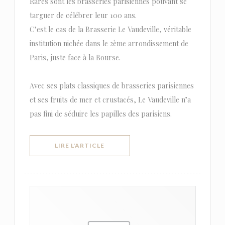
Rares sont les brasseries parisiennes pouvant se
targuer de célébrer leur 100 ans.
C’est le cas de la Brasserie Le Vaudeville, véritable
institution nichée dans le 2ème arrondissement de
Paris, juste face à la Bourse.
Avec ses plats classiques de brasseries parisiennes
et ses fruits de mer et crustacés, Le Vaudeville n’a
pas fini de séduire les papilles des parisiens.
((OUVRE UNE NOUVELLE FENÊTRE))
LIRE L'ARTICLE