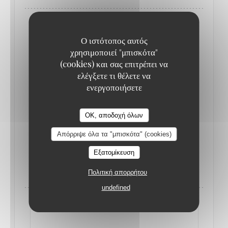
Ο ιστότοπος αυτός
χρησιμοποιεί "μπισκότα"
(cookies) και σας επιτρέπει να
ελέγξετε τι θέλετε να
ενεργοποιήσετε
OK, αποδοχή όλων
Απόρριψε όλα τα "μπισκότα" (cookies)
Ο 23/06/2022 ΑΠΌ 19H00 ΠΡΟΣ ΤΗΝ 23H30
Εξατομίκευση
DÎNER-SPECTACLE LE 23 JUIN PAR LA
TROUPE MIXITY
Πολιτική απορρήτου
undefined