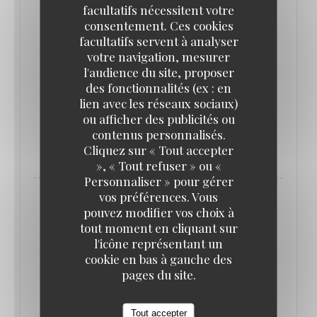
facultatifs nécessitent votre
Plongez dans l'ambiance cabaret du show qui
consentement. Ces cookies
revisite les artistes qui nous ont marqués (Dalida,
facultatifs servent à analyser
Michael Jackson, Amy Winehouse...).
votre navigation, mesurer
l'audience du site, proposer
des fonctionnalités (ex : en
Pour l'occasion profitez d'un menu unique festif
lien avec les réseaux sociaux)
(détail sur notre site internet)
ou afficher des publicités ou
contenus personnalisés.
Cliquez sur « Tout accepter
Réservations au 01 40 20 04 62 uniquement.
», « Tout refuser » ou «
Personnaliser » pour gérer
vos préférences. Vous
pouvez modifier vos choix à
tout moment en cliquant sur
l'icône représentant un
cookie en bas à gauche des
pages du site.
Tout accepter