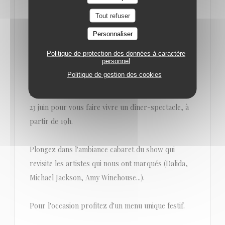
Tout refuser
Personnaliser
LE 23/06/2022 DE 19H00 À 23H30
Politique de protection des données à caractère
DÎNER-SPECTACLE LE 23 JUIN PAR LA
personnel
TROUPE MIXITY
Politique de gestion des cookies
Les artistes de la troupe de Mixity sont de retour le
23 juin pour vous faire vivre un dîner-spectacle, à
partir de 19h.
Plongez dans l'ambiance cabaret du show qui
revisite les artistes qui nous ont marqués (Dalida,
Michael Jackson, Amy Winehouse...).
Pour l'occasion profitez d'un menu unique festif.