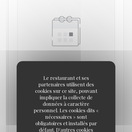
LE 29/09/2022 DE 19H00 À 23H00
Le restaurant et ses
DÎNER-SPECTACLE LE 29 SEPTEMBRE 2022
partenaires utilisent des
PAR LA TROUPE MIXITY
cookies sur ce site, pouvant
impliquer la collecte de
données à caractère
Les artistes de la troupe de Mixity sont de retour le
personnel. Les cookies dits «
29 septembre pour vous faire vivre un dîner-
nécessaires » sont
spectacle, à partir de 19h.
obligatoires et installés par
défaut. D'autres cookies