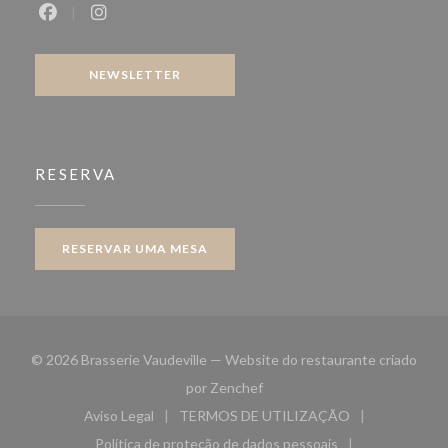
Facebook ((abre numa nova janela))
Instagram ((abre numa nova janela))
NEWSLETTER
RESERVA
RESERVAR UMA MESA
© 2026 Brasserie Vaudeville — Website do restaurante criado
((abre numa nova janela))
por
Zenchef
Aviso Legal
TERMOS DE UTILIZAÇÃO
((abre numa nova janela))
((abre numa nova janela))
Política de proteção de dados pessoais