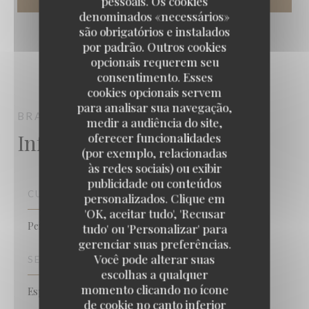
pessoais. Os cookies
denominados «necessários»
são obrigatórios e instalados
por padrão. Outros cookies
opcionais requerem seu
consentimento. Esses
cookies opcionais servem
para analisar sua navegação,
BRASSERIE VAUDEVILLE
PARIS
medir a audiência do site,
Informações gerais
oferecer funcionalidades
(por exemplo, relacionadas
às redes sociais) ou exibir
publicidade ou conteúdos
CULINÁRIA
personalizados. Clique em
'OK, aceitar tudo', 'Recusar
Peixe e frutos do mar
tudo' ou 'Personalizar' para
gerenciar suas preferências.
Você pode alterar suas
SERVIÇOS
escolhas a qualquer
momento clicando no ícone
Esplanada
de cookie no canto inferior