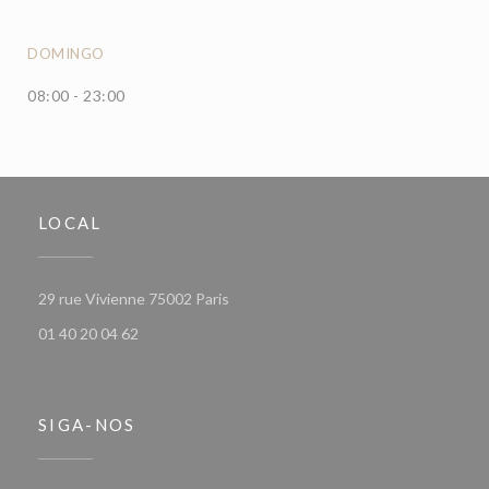
DOMINGO
08:00 - 23:00
LOCAL
((abre numa nova janela))
29 rue Vivienne 75002 Paris
01 40 20 04 62
SIGA-NOS