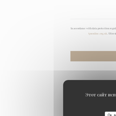
In accordance with data protection regu
tpsonline.org.uk
. US res
Этот сайт исп
Ок, в