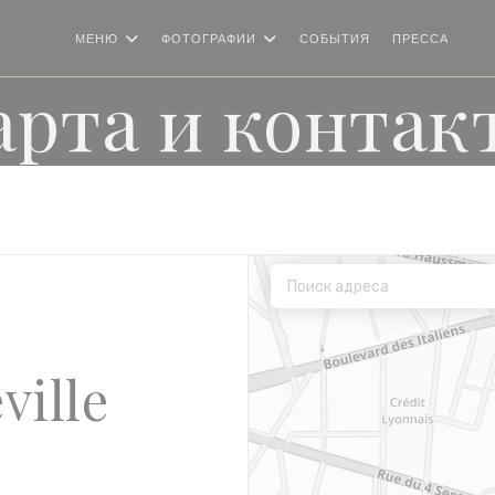
МЕНЮ
ФОТОГРАФИИ
СОБЫТИЯ
ПРЕССА
((О
арта и контак
ville
 окне))