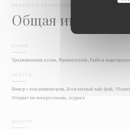
BRASSERIE VAUDEVILLE
BRASSERIE - RESTA
Общая информац
КУХНЯ
Традиционная кухня, Французский, Рыба и морепрод
УСЛУГИ
Номер с кондиционером, Бесплатный вай-фай, Уберит
Открыт по воскресеньям, терраса
ДОСТУП