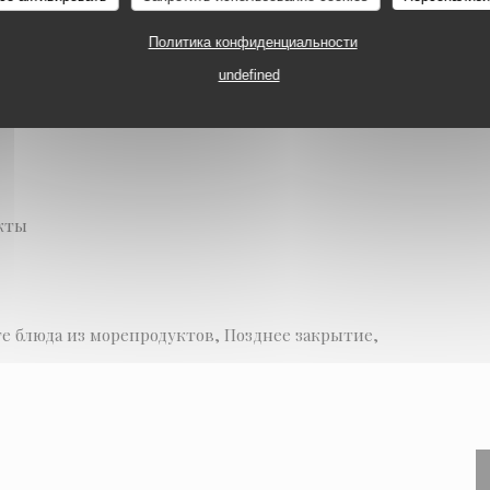
URANT
PARIS
Политика конфиденциальности
ия
undefined
укты
е блюда из морепродуктов, Позднее закрытие,