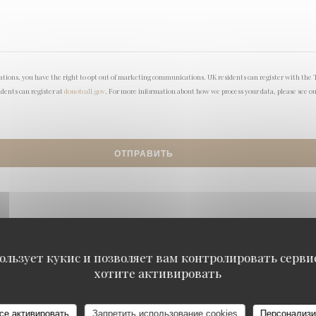
lations, you have the right to opt out of marketing communications. UK residents can register with the 
idents can register at
donotcall.gov
. For more information about how we process your data, please see o
ользует кукис и позволяет вам контролировать серв
хотите активировать
се активировать
Запретить использование cookies
Персонализи