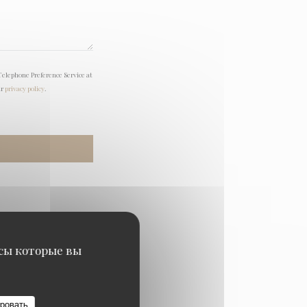
Telephone Preference Service at
ur
privacy policy
.
исы которые вы
ровать