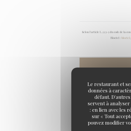
Selon l'article L.223-2 du code de la c
Bloctel :
bloctel
Le restaurant et se
données à caractère
défaut. D'autres
servent à analyser 
: en lien avec les
sur « Tout accept
pouvez modifier vo