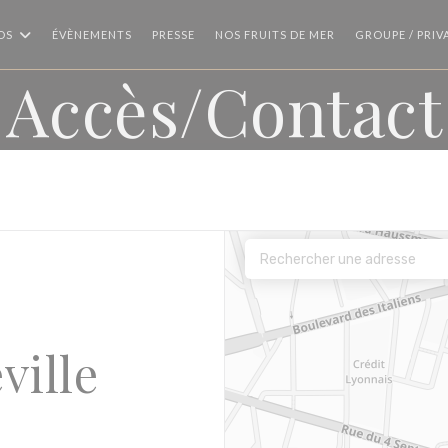
OS
ÉVÈNEMENTS
PRESSE
NOS FRUITS DE MER
GROUPE / PRIV
Accès/Contact
ville
être))