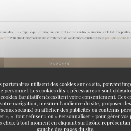
onsommation, il est rappelé que le consommateur peut user de son droit à s'inscrire sur la liste d'opposi
.gouv.fr
. Pour plus d'informations sur le traitement de vos données, consultez notre
politique de confiden
s partenaires utilisent des cookies sur ce site, pouvant impl
 personnel. Les cookies dits « nécessaires » sont obligatoi
 cookies facultatifs nécessitent votre consentement. Ces co
votre navigation, mesurer l'audience du site, proposer des
 réseaux sociaux) ou afficher des publicités ou contenus per
er », « Tout refuser » ou « Personnaliser » pour gérer vos
s choix à tout moment en cliquant sur l'icône représentant
gauche des pages du site.