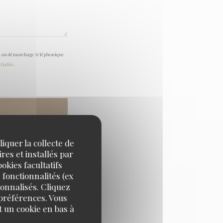
tion au démarchage téléphonique
tialité
.
iquer la collecte de
res et installés par
okies facultatifs
 fonctionnalités (ex
sonnalisés. Cliquez
 préférences. Vous
 un cookie en bas à