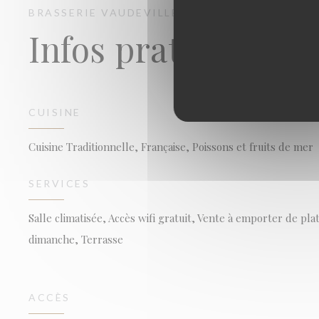
BRASSERIE VAUDEVILLE
BRASSERIE - RESTA
Infos pratiques
CUISINE
Cuisine Traditionnelle, Française, Poissons et fruits de mer
SERVICES
Salle climatisée, Accès wifi gratuit, Vente à emporter de p
dimanche, Terrasse
ACCÈS