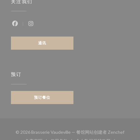
关注我们
Facebook ((在新窗口中打开))
Instagram ((在新窗口中打开))
通讯
预订
预订餐位
((在新
© 2026 Brasserie Vaudeville — 餐馆网站创建者
Zenchef