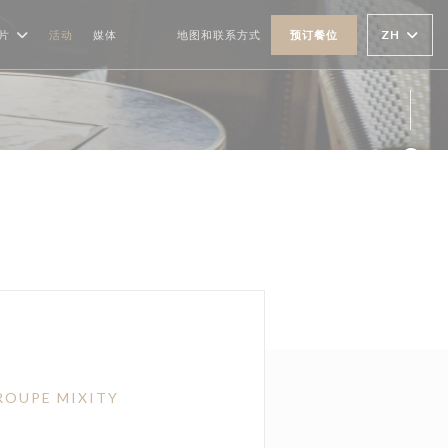
ZH
片
活动
媒体
地图和联系方式
预订餐位
((在新窗口中打开))
((在新窗口中打开))
Fac
Ins
TROUPE MIXITY