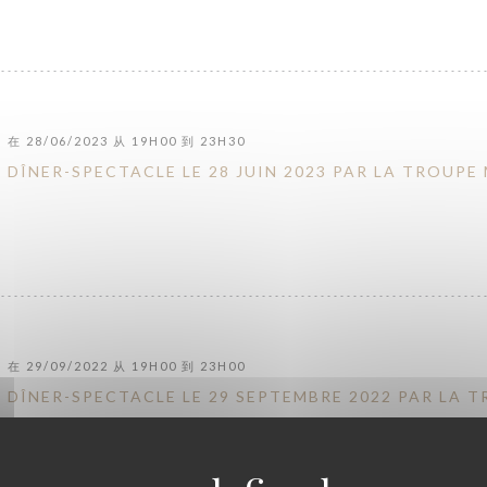
在 28/06/2023 从 19H00 到 23H30
DÎNER-SPECTACLE LE 28 JUIN 2023 PAR LA TROUPE
在 29/09/2022 从 19H00 到 23H00
DÎNER-SPECTACLE LE 29 SEPTEMBRE 2022 PAR LA 