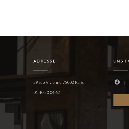
ADRESSE
UNS 
((öffnet ein neues Fenste
29 rue Vivienne 75002 Paris
Faceb
01 40 20 04 62