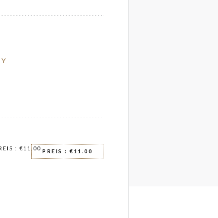
TY
EIS : €11.00
PREIS : €11.00