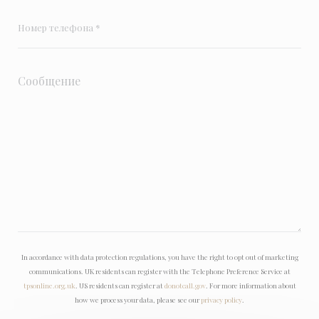
In accordance with data protection regulations, you have the right to opt out of marketing
communications. UK residents can register with the Telephone Preference Service at
tpsonline.org.uk
. US residents can register at
donotcall.gov
. For more information about
how we process your data, please see our
privacy policy
.