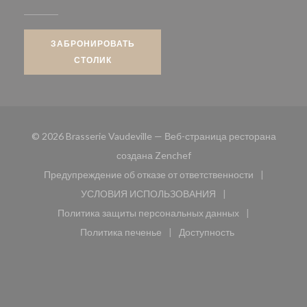
ЗАБРОНИРОВАТЬ
СТОЛИК
© 2026 Brasserie Vaudeville — Веб-страница ресторана
((открывается в новом окн
создана
Zenchef
Предупреждение об отказе от ответственности
((открывается в новом окне))
УСЛОВИЯ ИСПОЛЬЗОВАНИЯ
((открывается в новом окне))
Политика защиты персональных данных
((открывается в новом окне))
Политика печенье
Доступность
((открывается в новом окне))
((открывается в новом 