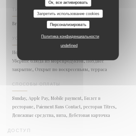
Ок, все активировать
ТИП ЗАВЕДЕНИЯ
Запретить использование cookies
Brasserie - Restaurant
Персонализировать
Политика конфиденциальности
УСЛУГИ
undefined
Номер с кондиционером, Бесплатный вай-фай,
Уберите блюда из морепродуктов, Позднее
закрытие, Открыт по воскресеньям, терраса
СПОСОБЫ ОПЛАТЫ
Sunday, Apple Pay, Mobile payment, Билет в
ресторане, Paiement Sans Contact, ресторан Titres,
Денежные средства, виза, Дебетовая карточка
ДОСТУП