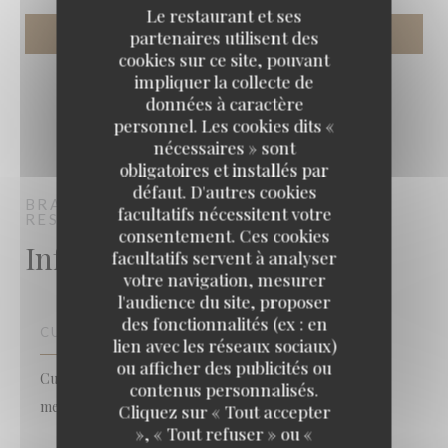
Le restaurant et ses
partenaires utilisent des
cookies sur ce site, pouvant
impliquer la collecte de
données à caractère
personnel. Les cookies dits «
nécessaires » sont
obligatoires et installés par
défaut. D'autres cookies
BRASSERIE VAUDEVILLE
BRASSERIE -
facultatifs nécessitent votre
RESTAURANT
PARIS
consentement. Ces cookies
Infos pratiques
facultatifs servent à analyser
votre navigation, mesurer
l'audience du site, proposer
des fonctionnalités (ex : en
CUISINE
lien avec les réseaux sociaux)
ou afficher des publicités ou
Cuisine Traditionnelle, Française, Poissons et fruits de
contenus personnalisés.
mer
Cliquez sur « Tout accepter
», « Tout refuser » ou «