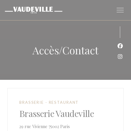
Personnalisation de vos choix en matière de cookies
Accès/Contact
Face
Inst
BRASSERIE - RESTAURANT
Brasserie Vaudeville
((ouvre une nouvelle fenêtre))
29 rue Vivienne 75002 Paris