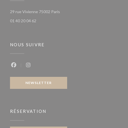
((ouvre une nouvelle fenêtre))
29 rue Vivienne 75002 Paris
01 40 20 04 62
NOUS SUIVRE
Facebook ((ouvre une nouvelle fenêtre))
Instagram ((ouvre une nouvelle fenêtre))
NEWSLETTER
RÉSERVATION