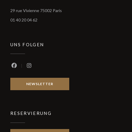
((öffnet ein neues Fenster))
29 rue Vivienne 75002 Paris
01 40 20 04 62
UNS FOLGEN
Facebook ((öffnet ein neues Fenster))
Instagram ((öffnet ein neues Fenster))
NEWSLETTER
RESERVIERUNG