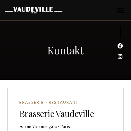
Kontakt
Face
Inst
BRASSERIE - RESTAURANT
Brasserie Vaudeville
((öffnet ein neues Fenster))
29 rue Vivienne 75002 Paris