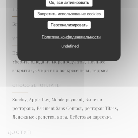
Ок, все активировать
ТИП ЗАВЕДЕНИЯ
Запретить использование cookies
Brasserie - Restaurant
Персонализировать
Политика конфиденциальности
УСЛУГИ
undefined
Номер с кондиционером, Бесплатный вай-фай,
Уберите блюда из морепродуктов, Позднее
закрытие, Открыт по воскресеньям, терраса
СПОСОБЫ ОПЛАТЫ
Sunday, Apple Pay, Mobile payment, Билет в
ресторане, Paiement Sans Contact, ресторан Titres,
Денежные средства, виза, Дебетовая карточка
ДОСТУП