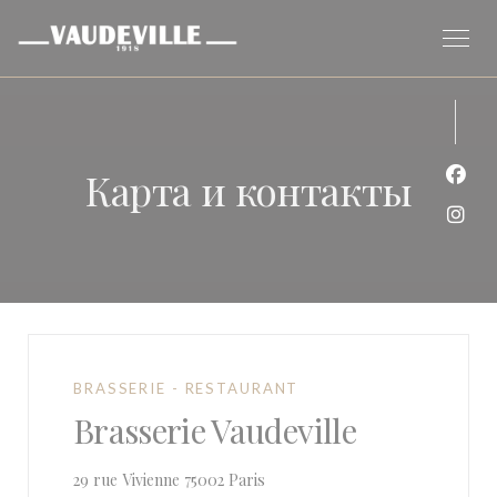
Панель управления cookies
Карта и контакты
Face
Inst
BRASSERIE - RESTAURANT
Brasserie Vaudeville
((открывается в новом окне))
29 rue Vivienne 75002 Paris