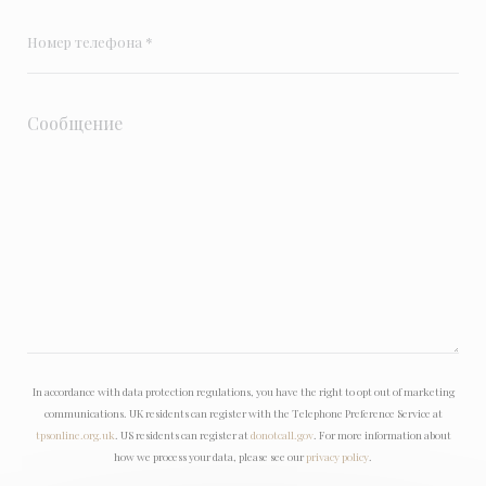
In accordance with data protection regulations, you have the right to opt out of marketing
communications. UK residents can register with the Telephone Preference Service at
tpsonline.org.uk
. US residents can register at
donotcall.gov
. For more information about
how we process your data, please see our
privacy policy
.