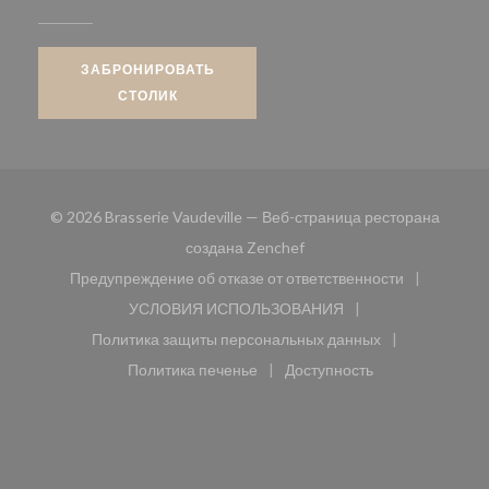
ЗАБРОНИРОВАТЬ
СТОЛИК
© 2026 Brasserie Vaudeville — Веб-страница ресторана
((открывается в новом окн
создана
Zenchef
Предупреждение об отказе от ответственности
((открывается в новом окне))
УСЛОВИЯ ИСПОЛЬЗОВАНИЯ
((открывается в новом окне))
Политика защиты персональных данных
((открывается в новом окне))
Политика печенье
Доступность
((открывается в новом окне))
((открывается в новом 