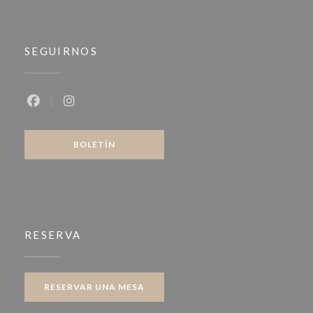
SEGUIRNOS
Facebook ((abre en una nueva ventana))
Instagram ((abre en una nueva ventana))
BOLETÍN
RESERVA
RESERVAR UNA MESA