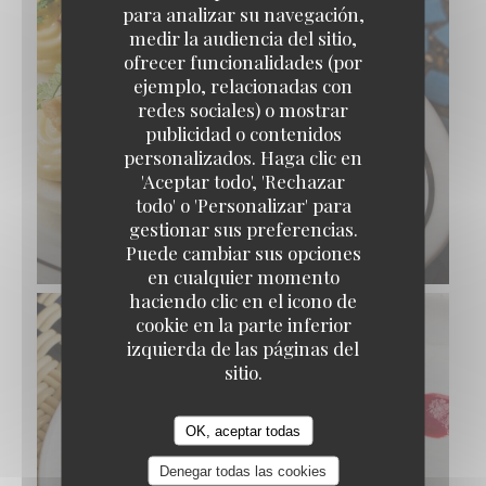
para analizar su navegación,
medir la audiencia del sitio,
ofrecer funcionalidades (por
ejemplo, relacionadas con
redes sociales) o mostrar
publicidad o contenidos
personalizados. Haga clic en
'Aceptar todo', 'Rechazar
todo' o 'Personalizar' para
gestionar sus preferencias.
Puede cambiar sus opciones
ŒUFS MAYONNAISE
en cualquier momento
haciendo clic en el icono de
cookie en la parte inferior
izquierda de las páginas del
sitio.
OK, aceptar todas
Denegar todas las cookies