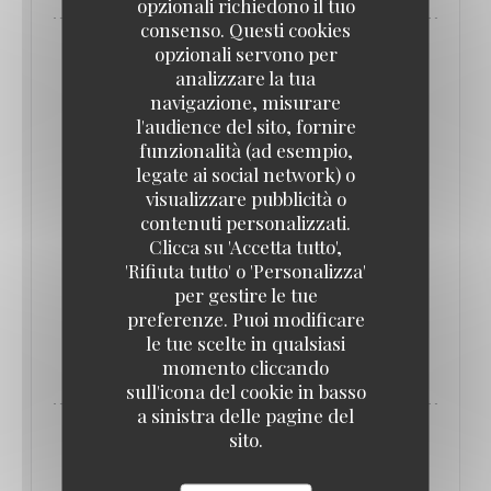
opzionali richiedono il tuo
consenso. Questi cookies
opzionali servono per
analizzare la tua
navigazione, misurare
l'audience del sito, fornire
funzionalità (ad esempio,
legate ai social network) o
visualizzare pubblicità o
contenuti personalizzati.
Clicca su 'Accetta tutto',
'Rifiuta tutto' o 'Personalizza'
per gestire le tue
preferenze. Puoi modificare
IL 23/06/2022 DA 19H00 A 23H30
le tue scelte in qualsiasi
DÎNER-SPECTACLE LE 23 JUIN PAR LA
momento cliccando
TROUPE MIXITY
sull'icona del cookie in basso
a sinistra delle pagine del
sito.