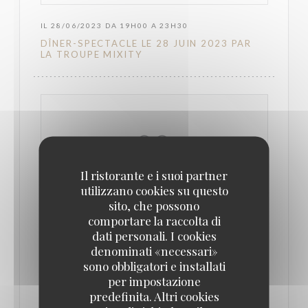
IL 28/06/2023 DA 19H00 A 23H30
DÎNER-SPECTACLE LE 28 JUIN 2023 PAR
LA TROUPE MIXITY
Il ristorante e i suoi partner
utilizzano cookies su questo
sito, che possono
comportare la raccolta di
dati personali. I cookies
denominati «necessari»
sono obbligatori e installati
IL 29/09/2022 DA 19H00 A 23H00
per impostazione
DÎNER-SPECTACLE LE 29 SEPTEMBRE 2022
predefinita. Altri cookies
PAR LA TROUPE MIXITY