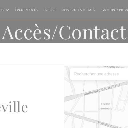
OS
ÉVÈNEMENTS
PRESSE
NOS FRUITS DE MER
GROUPE / PRIV
Accès/Contact
ville
être))