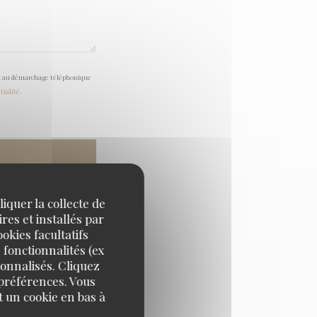
tion au démarchage téléphonique
tialité
.
iquer la collecte de
res et installés par
okies facultatifs
 fonctionnalités (ex
sonnalisés. Cliquez
 préférences. Vous
 un cookie en bas à