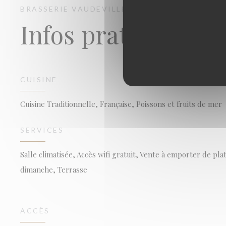
BRASSERIE VAUDEVILLE
BRASSERIE - RESTA
Infos pratiques
CUISINE
Cuisine Traditionnelle, Française, Poissons et fruits de mer
SERVICES
Salle climatisée, Accès wifi gratuit, Vente à emporter de p
dimanche, Terrasse
ACCÈS