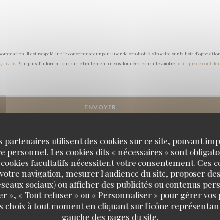
onsommation, il est rappelé que le consommateur peut user de son droit à s'inscrire sur la liste d'opposi
.gouv.fr
. Pour plus d'informations sur le traitement de vos données, consultez notre
politique de confiden
s partenaires utilisent des cookies sur ce site, pouvant impl
 personnel. Les cookies dits « nécessaires » sont obligatoi
 cookies facultatifs nécessitent votre consentement. Ces co
votre navigation, mesurer l'audience du site, proposer des
 réseaux sociaux) ou afficher des publicités ou contenus per
er », « Tout refuser » ou « Personnaliser » pour gérer vos
s choix à tout moment en cliquant sur l'icône représentant
gauche des pages du site.