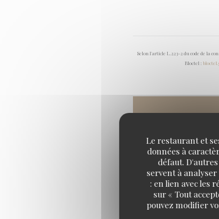
Selon l'article L.223-2 du code de la c
Bloctel :
bloctel
Le restaurant et se
données à caractère
défaut. D'autres
servent à analyser 
: en lien avec les
sur « Tout accept
pouvez modifier vo