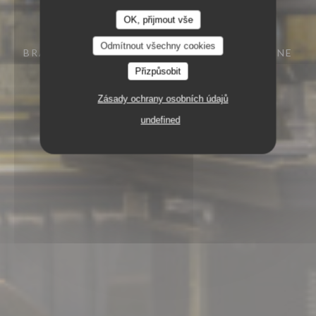
OK, přijmout vše
Odmítnout všechny cookies
BRASSERIE - RESTAURANT
29 RUE VIVIENNE
75002 PARIS
Přizpůsobit
Zásady ochrany osobních údajů
undefined