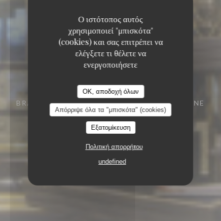
Ο ιστότοπος αυτός
χρησιμοποιεί "μπισκότα"
(cookies) και σας επιτρέπει να
ελέγξετε τι θέλετε να
ενεργοποιήσετε
OK, αποδοχή όλων
BRASSERIE - RESTAURANT
29 RUE VIVIENNE
Απόρριψε όλα τα "μπισκότα" (cookies)
75002 PARIS
Εξατομίκευση
Πολιτική απορρήτου
undefined