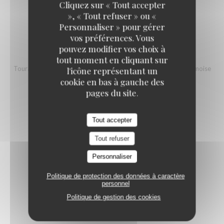
Cliquez sur « Tout accepter
3 CREUSES DE BRETAGNE CADORET N°3
», « Tout refuser » ou «
Personnaliser » pour gérer
vos préférences. Vous
pouvez modifier vos choix à
+ 1 VERRE DE VIN BLANC 13 CL
tout moment en cliquant sur
Touraine Sauvignon AOP "Vieilles Vignes" Domaine de la Charmoise
l'icône représentant un
Henry Marionnet (vin biologique)
cookie en bas à gauche des
pages du site.
Tout accepter
Tout refuser
Coquillages & crustacés
Personnaliser
Politique de protection des données à caractère
personnel
BULOTS
Politique de gestion des cookies
12,50 EUR
(env. 300.