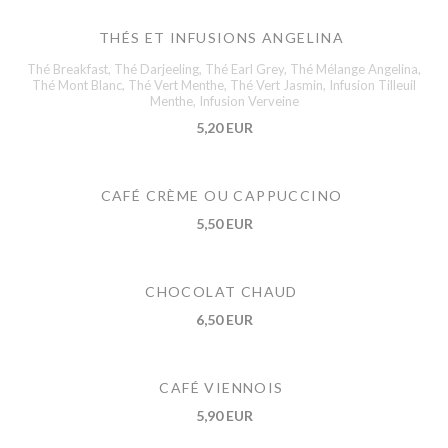
THÉS ET INFUSIONS ANGELINA
Thé Breakfast, Thé Darjeeling, Thé Earl Grey, Thé Mélange Angelina,
Thé Mont Blanc, Thé Vert Menthe, Thé Vert Jasmin, Infusion Tilleuil
Menthe, Infusion Verveine
5,20 EUR
CAFÉ CRÈME OU CAPPUCCINO
5,50 EUR
CHOCOLAT CHAUD
6,50 EUR
CAFÉ VIENNOIS
5,90 EUR