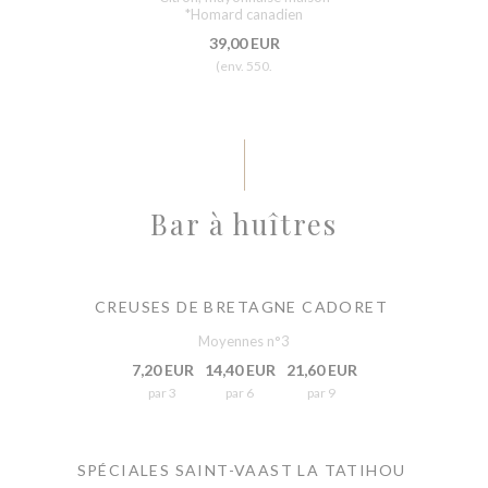
*Homard canadien
39,00 EUR
(env. 550.
Bar à huîtres
CREUSES DE BRETAGNE CADORET
Moyennes n°3
7,20 EUR
14,40 EUR
21,60 EUR
par 3
par 6
par 9
SPÉCIALES SAINT-VAAST LA TATIHOU