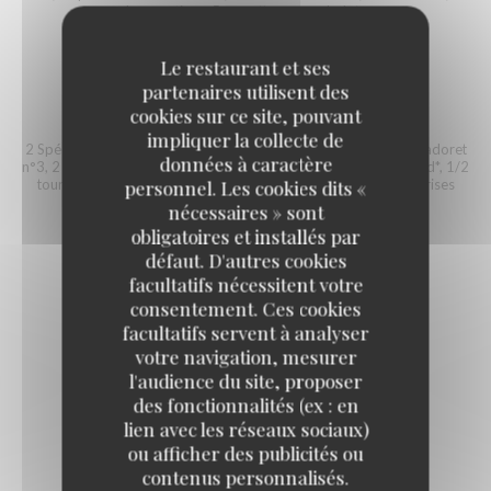
langoustines, 5 crevettes roses, bulots
65,50 EUR
Le restaurant et ses
partenaires utilisent des
cookies sur ce site, pouvant
VAUDEVILLE
impliquer la collecte de
2 Spéciales Saint-Vaast La Tatihou n°3, 2 creuses de Bretagne Cadoret
données à caractère
n°3, 2 spéciales Gillardeau n°3, 2 fines de Claire n°3, 1/2 homard*, 1/2
tourteau, 2 langoustines, 5 crevettes roses, bulots, crevettes grises
personnel. Les cookies dits «
nécessaires » sont
79,50 EUR
obligatoires et installés par
défaut. D'autres cookies
facultatifs nécessitent votre
consentement. Ces cookies
facultatifs servent à analyser
votre navigation, mesurer
Happy Oysters
l'audience du site, proposer
des fonctionnalités (ex : en
Du lundi au vendredi de 16h à 19h
lien avec les réseaux sociaux)
9,00 EUR
ou afficher des publicités ou
contenus personnalisés.