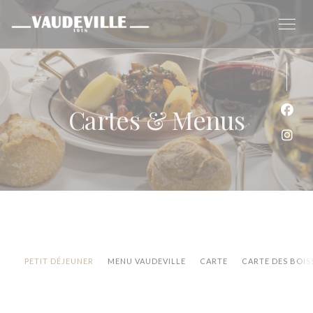
Personnalisation de vos choix en matière de cookies
Cartes & Menus
Face
Inst
PETIT DÉJEUNER
MENU VAUDEVILLE
CARTE
CARTE DES BOI