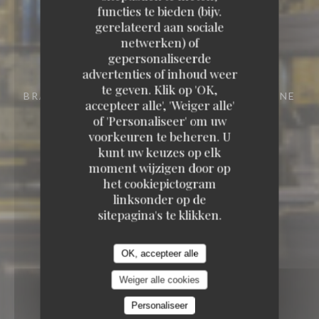
functies te bieden (bijv.
gerelateerd aan sociale
netwerken) of
gepersonaliseerde
advertenties of inhoud weer
te geven. Klik op 'OK,
BRASSERIE - RESTAURANT
29 RUE VIVIENNE
accepteer alle', 'Weiger alle'
75002 PARIS
of 'Personaliseer' om uw
voorkeuren te beheren. U
kunt uw keuzes op elk
moment wijzigen door op
het cookiepictogram
linksonder op de
sitepagina's te klikken.
OK, accepteer alle
Weiger alle cookies
Personaliseer