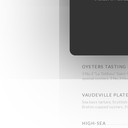
BOURSE
4 No.3 "La Tatihou" Saint
OYSTERS TASTING
3 No.3 "La Tatihou" Saint-
special oysters, 3 No.3 Fin
VAUDEVILLE PLAT
Sea bass tartare, Scottish
Breton cupped oysters, 3 N
HIGH-SEA