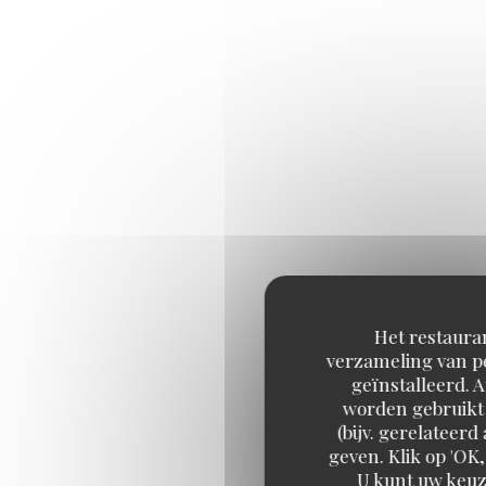
3 NO.3 "CADORET
Het restauran
verzameling van pe
geïnstalleerd. 
+ A GLASS OF WHI
worden gebruikt 
Touraine Sauvignon PDO "V
(bijv. gerelateer
geven. Klik op 'OK,
U kunt uw keuz