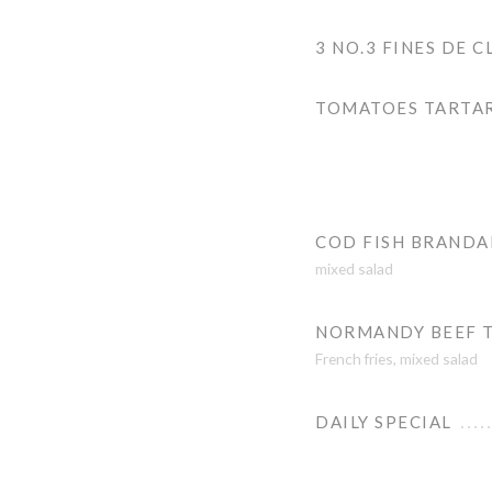
3 NO.3 FINES DE C
TOMATOES TARTA
COD FISH BRAND
mixed salad
NORMANDY BEEF 
French fries, mixed salad
DAILY SPECIAL