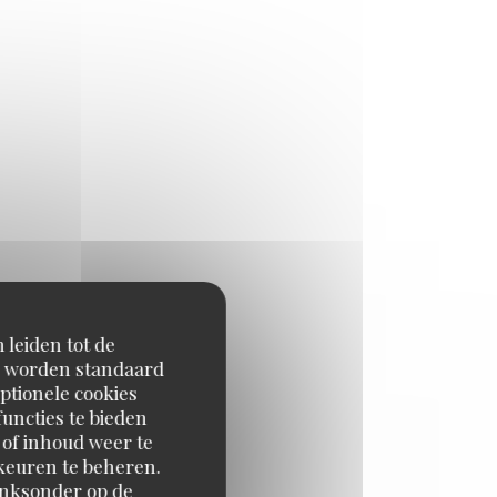
 leiden tot de
en worden standaard
ptionele cookies
uncties te bieden
 of inhoud weer te
orkeuren te beheren.
inksonder op de