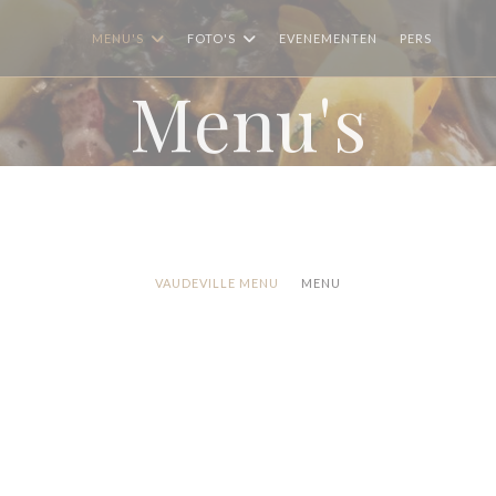
MENU'S
FOTO'S
EVENEMENTEN
PERS
((OPE
((
Menu's
VAUDEVILLE MENU
MENU