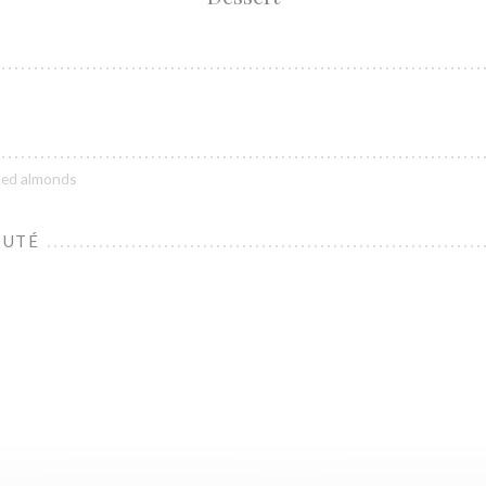
lled almonds
OUTÉ