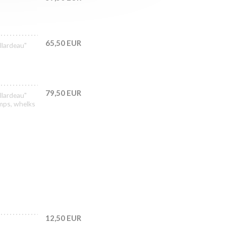
65,50 EUR
llardeau"
79,50 EUR
llardeau"
imps, whelks
12,50 EUR