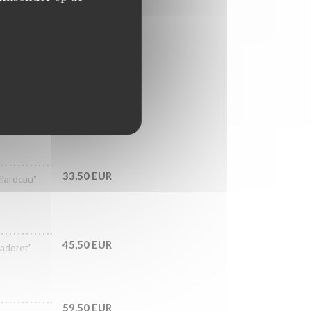
29,50 EUR
, whelks
33,50 EUR
llardeau"
45,50 EUR
Cadoret"
59,50 EUR