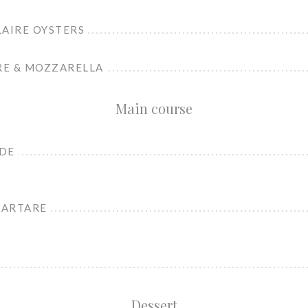
LAIRE OYSTERS
RE & MOZZARELLA
Main course
ADE
TARTARE
Dessert